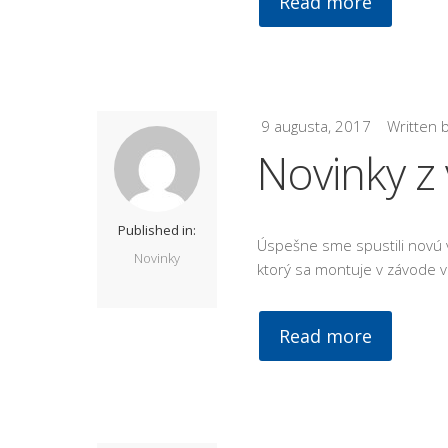
Read more
9 augusta, 2017
Written 
Novinky z
Published in:
Úspešne sme spustili novú v
Novinky
ktorý sa montuje v závode v 
Read more