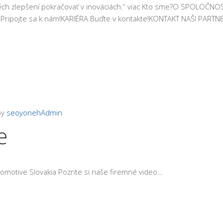
ch zlepšení pokračovať v inováciách.“ viac Kto sme?O SPOLOČNOS
ripojte sa k nám!KARIÉRA Buďte v kontakte!KONTAKT NAŠI PARTN
by
seoyonehAdmin
e
omotive Slovakia Pozrite si naše firemné video…