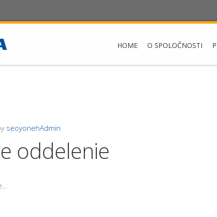
HOME
O SPOLOČNOSTI
P
by
seoyonehAdmin
e oddelenie
ie…