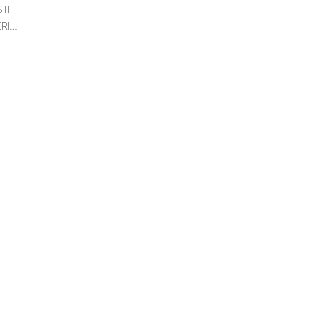
TI
ERI…