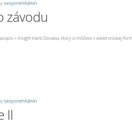
by
seoyonehAdmin
o závodu
asopis = Insight Hanil Slovakia, ktorý si môžete v elektronickej for
by
seoyonehAdmin
 II