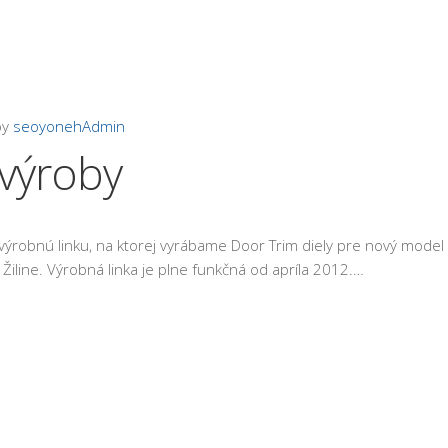
by
seoyonehAdmin
 výroby
ýrobnú linku, na ktorej vyrábame Door Trim diely pre nový model 
Žiline. Výrobná linka je plne funkčná od apríla 2012.…